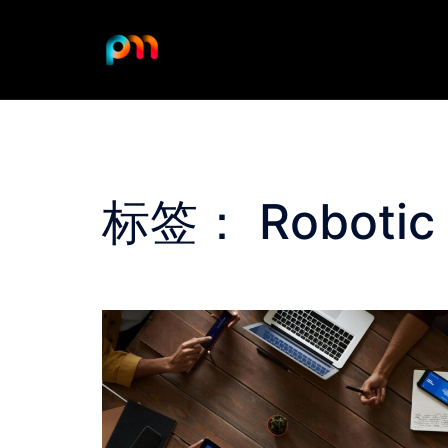
Skip
to
content
标签：
Robotic