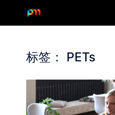
Skip
to
content
标签：
PETs