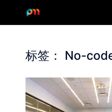
Skip
to
content
标签：
No-cod