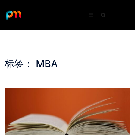
Skip
to
content
标签：
MBA