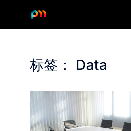
Skip
to
content
标签：
Data