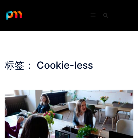
Skip
to
content
标签：
Cookie-less