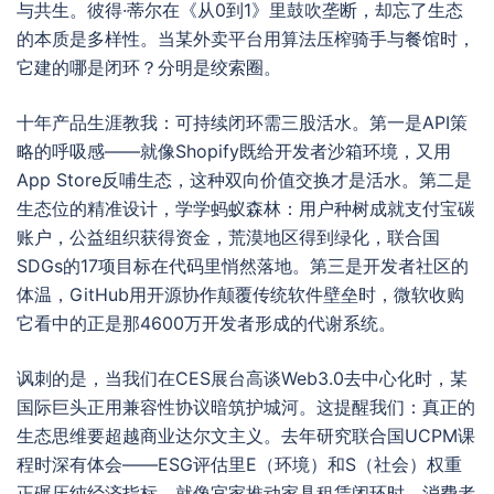
与共生。彼得·蒂尔在《从0到1》里鼓吹垄断，却忘了生态
的本质是多样性。当某外卖平台用算法压榨骑手与餐馆时，
它建的哪是闭环？分明是绞索圈。
十年产品生涯教我：可持续闭环需三股活水。第一是API策
略的呼吸感——就像Shopify既给开发者沙箱环境，又用
App Store反哺生态，这种双向价值交换才是活水。第二是
生态位的精准设计，学学蚂蚁森林：用户种树成就支付宝碳
账户，公益组织获得资金，荒漠地区得到绿化，联合国
SDGs的17项目标在代码里悄然落地。第三是开发者社区的
体温，GitHub用开源协作颠覆传统软件壁垒时，微软收购
它看中的正是那4600万开发者形成的代谢系统。
讽刺的是，当我们在CES展台高谈Web3.0去中心化时，某
国际巨头正用兼容性协议暗筑护城河。这提醒我们：真正的
生态思维要超越商业达尔文主义。去年研究联合国UCPM课
程时深有体会——ESG评估里E（环境）和S（社会）权重
正碾压纯经济指标。就像宜家推动家具租赁闭环时，消费者