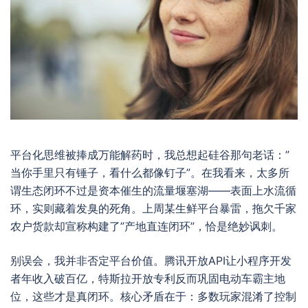
平台化思维被捧成万能解药时，我总想起硅谷那句老话：”
当你手里只有锤子，看什么都像钉子”。在我看来，太多所
谓生态闭环不过是资本催生的流量堰塞湖——表面上水流循
环，实则藏着发臭的死角。上周某生鲜平台暴雷，拖欠千家
农户货款却宣称构建了”产地直连闭环”，恰是绝妙讽刺。
别误会，我并非否定平台价值。腾讯开放API让小程序开发
者年收入破百亿，特斯拉开放专利反而巩固电动车霸主地
位，这些才是真闭环。核心矛盾在于：多数玩家混淆了控制