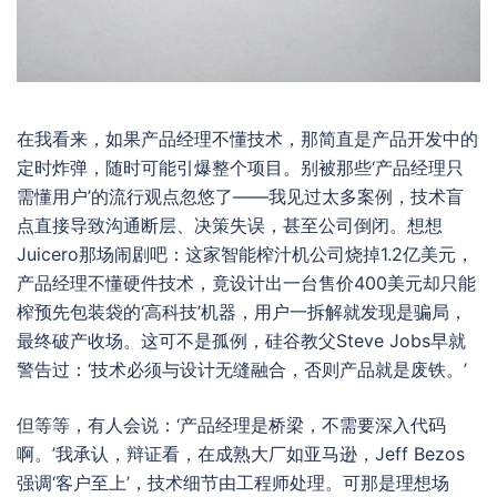
在我看来，如果产品经理不懂技术，那简直是产品开发中的
定时炸弹，随时可能引爆整个项目。别被那些‘产品经理只
需懂用户’的流行观点忽悠了——我见过太多案例，技术盲
点直接导致沟通断层、决策失误，甚至公司倒闭。想想
Juicero那场闹剧吧：这家智能榨汁机公司烧掉1.2亿美元，
产品经理不懂硬件技术，竟设计出一台售价400美元却只能
榨预先包装袋的‘高科技’机器，用户一拆解就发现是骗局，
最终破产收场。这可不是孤例，硅谷教父Steve Jobs早就
警告过：‘技术必须与设计无缝融合，否则产品就是废铁。’
但等等，有人会说：‘产品经理是桥梁，不需要深入代码
啊。’我承认，辩证看，在成熟大厂如亚马逊，Jeff Bezos
强调‘客户至上’，技术细节由工程师处理。可那是理想场