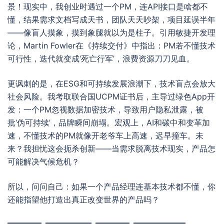
景！现实中，我创业时遇过一个PM，连API接口是啥都不
懂，结果需求文档写成天书，团队天天吵架，项目延误半年
——像盲人摸象，摸到象腿就以为是柱子。引用敏捷开发理
论，Martin Fowler在《持续交付》中指出：PM若不懂技术
可行性，迭代就变成‘死亡行军’，浪费资源刀刀见血。
更讽刺的是，在ESG和可持续发展浪潮下，技术盲点会放大
社会风险。我考取联合国UCPM证书后，主导过绿色App开
发：一个PM忽视数据加密技术，导致用户隐私泄露，被
批‘伪可持续’，品牌瞬间崩塌。宏观上，AI和碳中和变革加
速，不懂技术的PM就像开老爷车上高速，迟早撞车。未
来？我担忧这会扼杀创新——当需求脱离技术现实，产品怎
可能解决气候危机？
所以，问问自己：如果一个产品经理连基本技术都不懂，你
还能指望他打造出真正改变世界的产品吗？