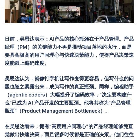
日前，吴恩达表示：
AI
产品的核心瓶颈在于产品管理。产品
经理（
PM
）的关键能力不再是推动项目落地的执行，而是
要具备极高的用户同理心与快速决策能力，使得产品决策速
度能跟上编码速度。
吴恩达认为，就像打字机让写作变得更容易，但写什么的问
题也随之暴露出来，成为写作的真正瓶颈。同样，编程助手
（
agentic coders
）大幅提升了编码效率，
“
决定要构建什
么
”
已成为
AI
产品开发的主要瓶颈。他将其称为
“
产品管理
瓶颈
”
（
Product Management Bottleneck
）。
在吴恩达看来，拥有
“
高度用户同理心
”
的产品经理能够凭直
觉做出快速决策，而且很多时候都是正确的决策。他们往往