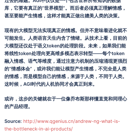
过去的难题。
AGI
不仅仅是一个包含世界所有知识的数据
库，它要有真正的
“
世界模型
”
。而后者必须真正理解情感，
甚至要能产生情感，这样才能真正做出媲美人类的决策。
现有的大模型无法实现真正的情感。但并不意味着进化就不
可能发生。人类语言天生内含了情绪。从技术上看，目前的
大模型还仅处于语义
token
的处理阶段。未来，如果我们能
将线性
token
处理向更高维多模态表示转型
——
每个
token
融入情感、语气等维度，通过注意力机制的压缩涌现更强烈
的
“
情感体会
”
，或许我们能让模型产生情感，不完全是人类
的情感，而是模型自己的情感，来源于人类，不同于人类。
这时候，
AGI
时代的人机协同才会真正到来。
或许，这步的关键就在于一位像乔布斯那样懂直觉和同理心
的产品经理。
Source:
http://www.qgenius.cn/andrew-ng-what-is-
the-bottleneck-in-ai-products/