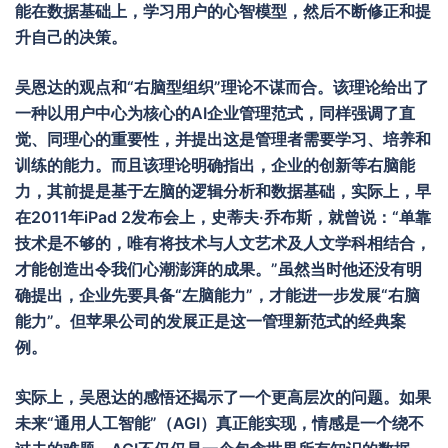
能在数据基础上，学习用户的心智模型，然后不断修正和提
升自己的决策。
吴恩达的观点和
“
右脑型组织
”
理论不谋而合。该理论给出了
一种以用户中心为核心的
AI
企业管理范式，同样强调了直
觉、同理心的重要性，并提出这是管理者需要学习、培养和
训练的能力。而且该理论明确指出，企业的创新等右脑能
力，其前提是基于左脑的逻辑分析和数据基础，实际上，早
在
2011
年
iPad 2
发布会上，史蒂夫
·
乔布斯，就曾说：
“
单靠
技术是不够的，唯有将技术与人文艺术及人文学科相结合，
才能创造出令我们心潮澎湃的成果。
”
虽然当时他还没有明
确提出，企业先要具备
“
左脑能力
”
，才能进一步发展
“
右脑
能力
”
。但苹果公司的发展正是这一管理新范式的经典案
例。
实际上，吴恩达的感悟还揭示了一个更高层次的问题。如果
未来
“
通用人工智能
”
（
AGI
）真正能实现，情感是一个绕不