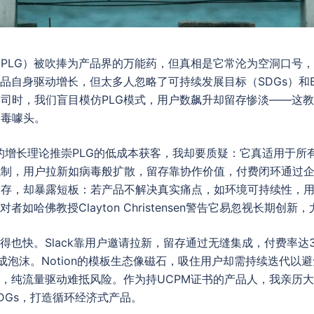
PLG）被吹捧为产品界的万能药，但真相是它常沦为空洞口号
产品自身驱动增长，但太多人忽略了可持续发展目标（SDGs）和
司时，我们盲目模仿PLG模式，用户数飙升却留存惨淡——这
病毒噱头。
hen的增长理论推崇PLG的低成本获客，我却要质疑：它真适用于所有
制，用户拉新如病毒般扩散，留存靠协作价值，付费闭环通过企业版
留存，却暴露短板：若产品不解决真实痛点，如环境可持续性，
者如哈佛教授Clayton Christensen警告它易忽视长期创新
灭得也快。Slack靠用户邀请拉新，留存通过无缝集成，付费率达
就成泡沫。Notion的模板生态像磁石，吸住用户却需持续迭代以
时，纯流量驱动难抵风险。作为持UCPM证书的产品人，我亲历大
DGs，打造循环经济式产品。