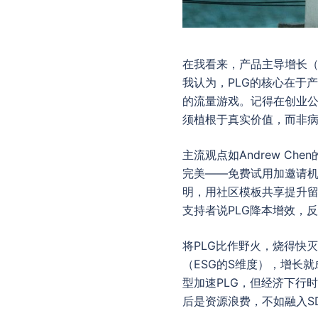
在我看来，产品主导增长（
我认为，PLG的核心在于
的流量游戏。记得在创业公
须植根于真实价值，而非
主流观点如Andrew C
完美——免费试用加邀请机
明，用社区模板共享提升
支持者说PLG降本增效，反对
将PLG比作野火，烧得快
（ESG的S维度），增长
型加速PLG，但经济下行
后是资源浪费，不如融入S