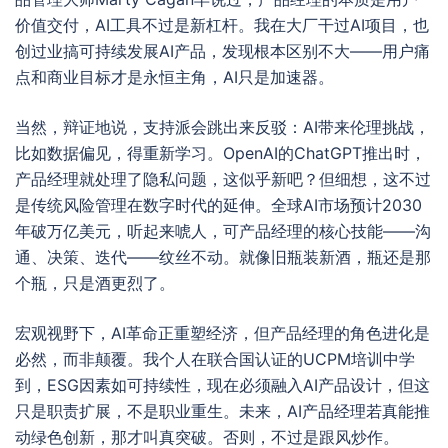
价值交付，AI工具不过是新杠杆。我在大厂干过AI项目，也
创过业搞可持续发展AI产品，发现根本区别不大——用户痛
点和商业目标才是永恒主角，AI只是加速器。
当然，辩证地说，支持派会跳出来反驳：AI带来伦理挑战，
比如数据偏见，得重新学习。OpenAI的ChatGPT推出时，
产品经理就处理了隐私问题，这似乎新吧？但细想，这不过
是传统风险管理在数字时代的延伸。全球AI市场预计2030
年破万亿美元，听起来唬人，可产品经理的核心技能——沟
通、决策、迭代——纹丝不动。就像旧瓶装新酒，瓶还是那
个瓶，只是酒更烈了。
宏观视野下，AI革命正重塑经济，但产品经理的角色进化是
必然，而非颠覆。我个人在联合国认证的UCPM培训中学
到，ESG因素如可持续性，现在必须融入AI产品设计，但这
只是职责扩展，不是职业重生。未来，AI产品经理若真能推
动绿色创新，那才叫真突破。否则，不过是跟风炒作。