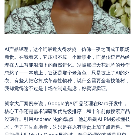
AI产品经理，这个词最近火得发烫，仿佛一夜之间成了职场
新贵。在我看来，它压根不算一个新职业，而是传统产品经
理在人工智能浪潮下的自然进化。别被那些天花乱坠的炒作
忽悠了——本质上，它还是那个老角色，只是披上了AI的外
衣。有些人把它捧成革命性物种，说什么需要全新技能树，
我却觉得这不过是市场在制造焦虑，好卖课卖证。
就拿大厂案例来说，Google的AI产品经理在Bard开发中，
核心工作还是需求调研和优先级排序，和十年前做搜索产品
没两样。引用Andrew Ng的观点，他总强调AI PM必须懂技
术，但刀刀见血地看，这只是在原有职责上加了点调料。产
品管理大师Marty Cagan早说过，产品经理的本质是用户